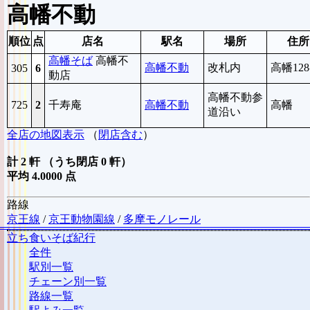
高幡不動
順位
点
店名
駅名
場所
住所
高幡そば
高幡不
高幡不動
改札内
高幡128
305
6
動店
高幡不動参
725
2
千寿庵
高幡不動
高幡
道沿い
全店の地図表示
（
閉店含む
）
計 2 軒 （うち閉店 0 軒）
平均 4.0000 点
路線
京王線
/
京王動物園線
/
多摩モノレール
立ち食いそば紀行
全件
駅別一覧
チェーン別一覧
路線一覧