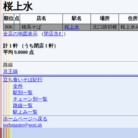
桜上水
順位
点
店名
駅名
場所
住所
806
9
穂高そば
桜上水
北口踏切横
桜上水4-
全店の地図表示
（
閉店含む
）
計 1 軒 （うち閉店 1 軒）
平均 9.0000 点
路線
京王線
立ち食いそば紀行
全件
駅別一覧
チェーン別一覧
路線一覧
駅よみ一覧
ホームページへ戻る
webmaster@gori.sh