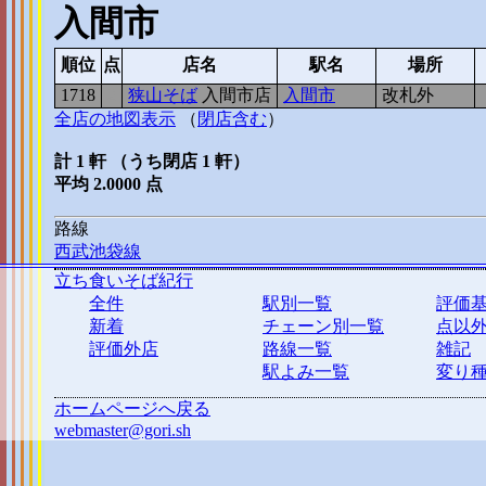
入間市
順位
点
店名
駅名
場所
1718
2
狭山そば
入間市店
入間市
改札外
全店の地図表示
（
閉店含む
）
計 1 軒 （うち閉店 1 軒）
平均 2.0000 点
路線
西武池袋線
立ち食いそば紀行
全件
駅別一覧
評価
新着
チェーン別一覧
点以
評価外店
路線一覧
雑記
駅よみ一覧
変り
ホームページへ戻る
webmaster@gori.sh