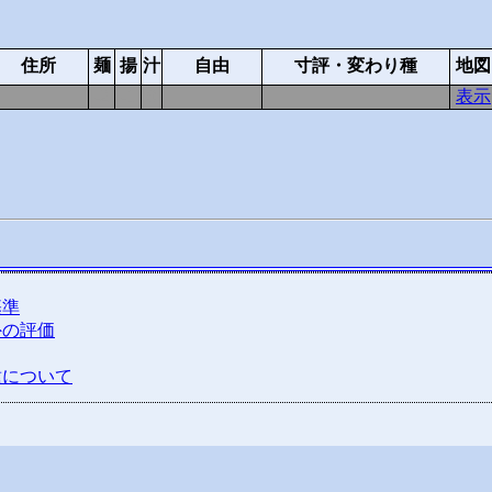
住所
麺
揚
汁
自由
寸評・変わり種
地図
-2
-1
0
表示
基準
外の評価
種について