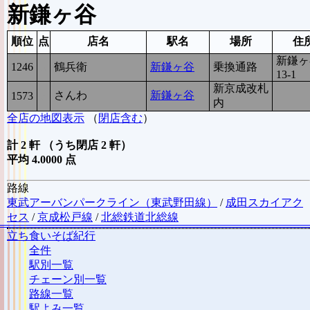
新鎌ヶ谷
順位
点
店名
駅名
場所
住
新鎌ヶ
1246
5
鶴兵衛
新鎌ヶ谷
乗換通路
13-1
新京成改札
さんわ
新鎌ヶ谷
1573
3
内
全店の地図表示
（
閉店含む
）
計 2 軒 （うち閉店 2 軒）
平均 4.0000 点
路線
東武アーバンパークライン（東武野田線）
/
成田スカイアク
セス
/
京成松戸線
/
北総鉄道北総線
立ち食いそば紀行
全件
駅別一覧
チェーン別一覧
路線一覧
駅よみ一覧