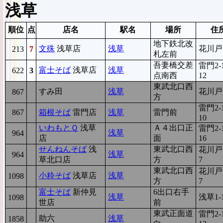
浅草
順位
点
店名
駅名
場所
住
地下鉄北改
文殊
浅草店
浅草
花川戸1
213
7
札左前
吾妻橋交差
雷門2-1
富士そば
浅草店
浅草
622
3
点南西
12
東武北口西
すみ田
浅草
花川戸1
867
8
方
雷門2-1
867
8
箱根そば
雷門店
浅草
雷門前
10
いわもとＱ
浅草
Ａ４出口正
雷門2-1
浅草
964
7
店
面
16
せんねんそば
浅
東武北口西
花川戸1
浅草
964
7
草北口店
方
7
東武北口西
花川戸1
小粋そば
浅草店
浅草
1098
6
方
7
富士そば
新仲見
6出口右手
浅草
浅草1-1
1098
6
世店
前
東武正面道
雷門2-1
助六
浅草
1858
1