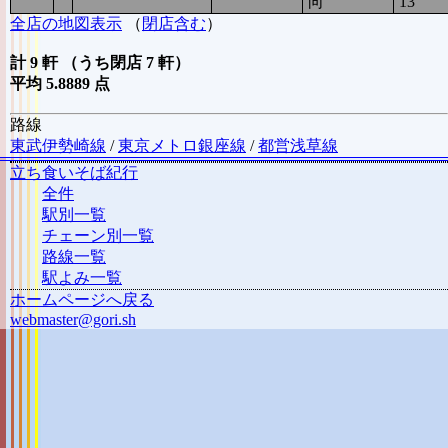
向
13
全店の地図表示
（
閉店含む
）
計 9 軒 （うち閉店 7 軒）
平均 5.8889 点
路線
東武伊勢崎線
/
東京メトロ銀座線
/
都営浅草線
立ち食いそば紀行
全件
駅別一覧
チェーン別一覧
路線一覧
駅よみ一覧
ホームページへ戻る
webmaster@gori.sh