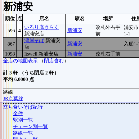
新浦安
順位
点
店名
駅名
場所
住
いろり庵きらく
改札外右手
浦安市
新浦安
596
4
新浦安店
前
1-1
湾岸そば
新浦安
新浦安
入船1-
867
8
店
1098
6
Itswell 新浦安店
新浦安
改札右手前
全店の地図表示
（
閉店含む
）
計 3 軒 （うち閉店 2 軒）
平均 6.0000 点
路線
JR京葉線
立ち食いそば紀行
全件
駅別一覧
チェーン別一覧
路線一覧