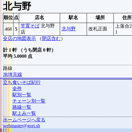
北与野
順位
点
店名
駅名
場所
住所
笠置そば
北与野
上落合2-
北与野
改札正面
468
5
店
1
全店の地図表示
（
閉店含む
）
計 1 軒 （うち閉店 0 軒）
平均 5.0000 点
路線
JR埼京線
立ち食いそば紀行
全件
駅別一覧
チェーン別一覧
路線一覧
駅よみ一覧
ホームページへ戻る
webmaster@gori.sh