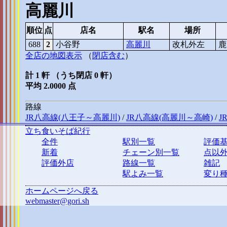
高麗川
順位
点
店名
駅名
場所
688
2
小谷野
高麗川
改札外左
鹿
全店の地図表示
（
閉店含む
）
計 1 軒 （うち閉店 0 軒）
平均 2.0000 点
路線
JR八高線(八王子～高麗川)
/
JR八高線(高麗川～高崎)
/
J
立ち食いそば紀行
全件
駅別一覧
評価
新着
チェーン別一覧
点以
評価外店
路線一覧
雑記
駅よみ一覧
変り
ホームページへ戻る
webmaster@gori.sh