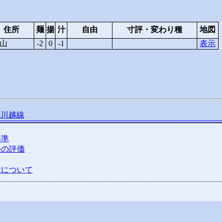
住所
麺
揚
汁
自由
寸評・変わり種
地図
山
-2
0
-1
表示
R川越線
基準
外の評価
種について