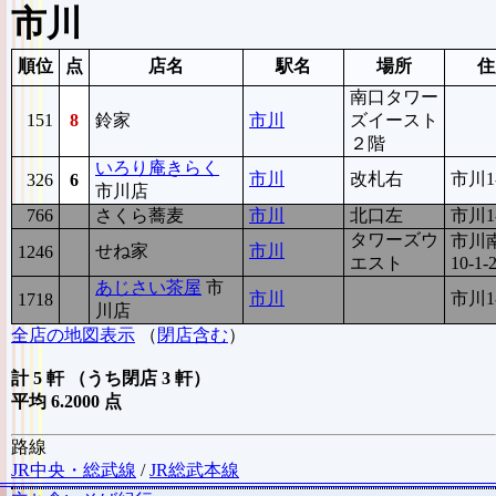
市川
順位
点
店名
駅名
場所
住
南口タワー
151
8
鈴家
市川
ズイースト
２階
いろり庵きらく
市川
改札右
市川1-
326
6
市川店
766
10
さくら蕎麦
市川
北口左
市川1
タワーズウ
市川南
せね家
市川
1246
5
エスト
10-1-
あじさい茶屋
市
市川
市川1-
1718
2
川店
全店の地図表示
（
閉店含む
）
計 5 軒 （うち閉店 3 軒）
平均 6.2000 点
路線
JR中央・総武線
/
JR総武本線