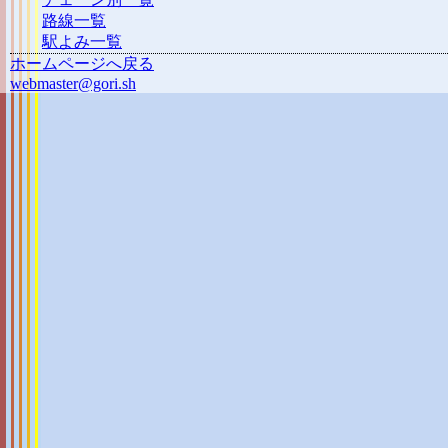
路線一覧
駅よみ一覧
ホームページへ戻る
webmaster@gori.sh