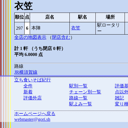
衣笠
順位
点
店名
駅名
場所
駅ロータリ
本陣
衣笠
297
6
ー
全店の地図表示
（
閉店含む
）
計 1 軒 （うち閉店 0 軒）
平均 6.0000 点
路線
JR横須賀線
立ち食いそば紀行
全件
駅別一覧
評価
新着
チェーン別一覧
点以
評価外店
路線一覧
雑記
駅よみ一覧
変り
ホームページへ戻る
webmaster@gori.sh