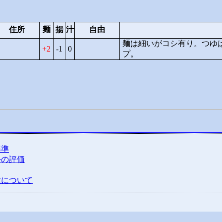
住所
麺
揚
汁
自由
麺は細いがコシ有り。つゆ
2
-1
0
プ。
基準
外の評価
種について