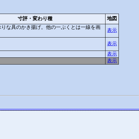
寸評・変わり種
地図
ぶりな具のかき揚げ。他の一ぷくとは一線を画
表示
表示
表示
表示