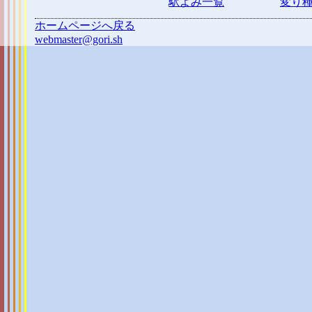
駅よみ一覧
変り
ホームページへ戻る
webmaster@gori.sh