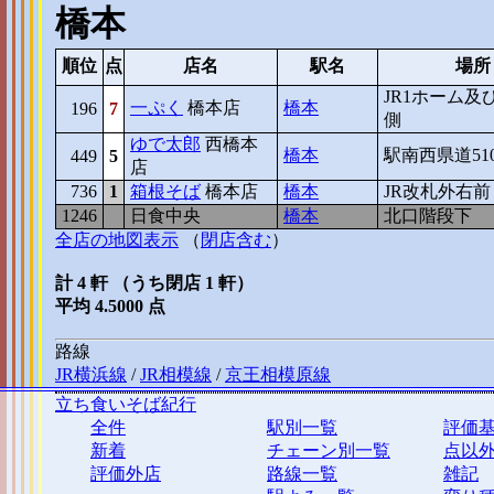
橋本
順位
点
店名
駅名
場所
JR1ホーム及
一ぷく
橋本店
橋本
196
7
側
ゆで太郎
西橋本
橋本
駅南西県道51
449
5
店
736
1
箱根そば
橋本店
橋本
JR改札外右前
1246
5
日食中央
橋本
北口階段下
全店の地図表示
（
閉店含む
）
計 4 軒 （うち閉店 1 軒）
平均 4.5000 点
路線
JR横浜線
/
JR相模線
/
京王相模原線
立ち食いそば紀行
全件
駅別一覧
評価
新着
チェーン別一覧
点以
評価外店
路線一覧
雑記