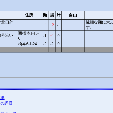
住所
麺
揚
汁
自由
び北口外
繊細な麺に大
1
2
-1
す。
西橋本1-15-
0号沿い
-1
1
0
6
橋本6-1-24
-2
-2
0
-1
1
0
基準
外の評価