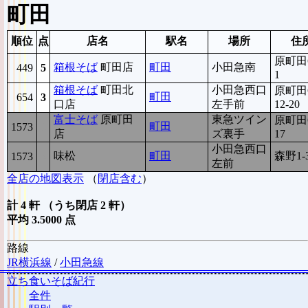
町田
順位
点
店名
駅名
場所
住
原町田6
箱根そば
町田店
町田
小田急南
449
5
1
箱根そば
町田北
小田急西口
原町田6
町田
654
3
口店
左手前
12-20
富士そば
原町田
東急ツイン
原町田6
町田
1573
3
店
ズ裏手
17
小田急西口
味松
町田
森野1-
1573
3
左前
全店の地図表示
（
閉店含む
）
計 4 軒 （うち閉店 2 軒）
平均 3.5000 点
路線
JR横浜線
/
小田急線
立ち食いそば紀行
全件