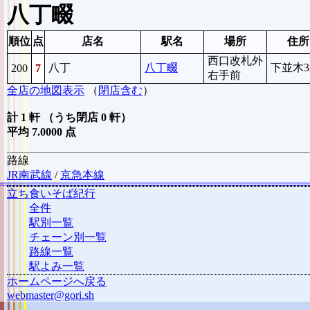
八丁畷
順位
点
店名
駅名
場所
住所
西口改札外
八丁
八丁畷
下並木32
200
7
右手前
全店の地図表示
（
閉店含む
）
計 1 軒 （うち閉店 0 軒）
平均 7.0000 点
路線
JR南武線
/
京急本線
立ち食いそば紀行
全件
駅別一覧
チェーン別一覧
路線一覧
駅よみ一覧
ホームページへ戻る
webmaster@gori.sh