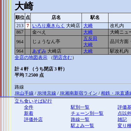
大崎
順位
点
店名
駅名
213
7
いろり庵きらく
大崎店
大崎
改札内
867
8
金べえ
大崎
大崎ニュ
五反田
じょうなん亭
品川方面
964
7
大崎
964
7
あずみ
大崎店
大崎
駅改札内
全店の地図表示
（
閉店含む
）
計 4 軒 （うち閉店 3 軒）
平均 7.2500 点
路線
JR山手線
/
JR埼京線
/
JR湘南新宿ライン
/
相鉄・JR直通
立ち食いそば紀行
全件
駅別一覧
評価
新着
チェーン別一覧
点以
評価外店
路線一覧
雑記
駅よみ一覧
変り