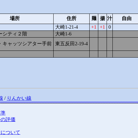
場所
住所
麺
揚
汁
自由
大崎1-21-4
1
1
0
ーシティ２階
大崎1-6
0
2
1
・キャッツシアター手前
東五反田2-19-4
1
0
1
1
1
0
線
/
りんかい線
基準
外の評価
種について