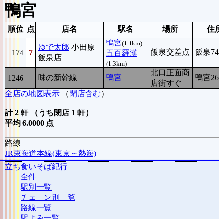
鴨宮
順位
点
店名
駅名
場所
住
鴨宮
(1.1km)
ゆで太郎
小田原
飯泉交差点
飯泉74
174
7
五百羅漢
飯泉店
(1.3km)
北口正面商
味の新幹線
鴨宮
鴨宮26
1246
5
店街すぐ
全店の地図表示
（
閉店含む
）
計 2 軒 （うち閉店 1 軒）
平均 6.0000 点
路線
JR東海道本線(東京～熱海)
立ち食いそば紀行
全件
駅別一覧
チェーン別一覧
路線一覧
駅よみ一覧