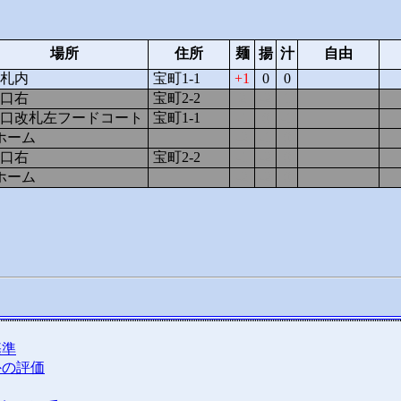
場所
住所
麺
揚
汁
自由
札内
宝町1-1
1
0
0
口右
宝町2-2
2
-2
1
口改札左フードコート
宝町1-1
-1
0
-1
ホーム
-2
-1
0
口右
宝町2-2
-1
-2
0
ホーム
-2
-2
0
基準
外の評価