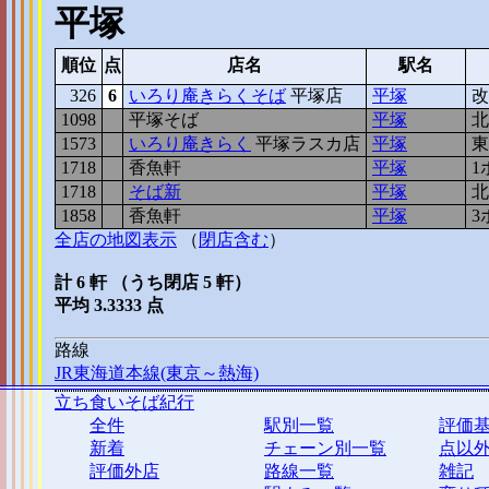
平塚
順位
点
店名
駅名
326
6
いろり庵きらくそば
平塚店
平塚
改
1098
6
平塚そば
平塚
北
1573
3
いろり庵きらく
平塚ラスカ店
平塚
東
1718
2
香魚軒
平塚
1
1718
2
そば新
平塚
北
1858
1
香魚軒
平塚
3
全店の地図表示
（
閉店含む
）
計 6 軒 （うち閉店 5 軒）
平均 3.3333 点
路線
JR東海道本線(東京～熱海)
立ち食いそば紀行
全件
駅別一覧
評価
新着
チェーン別一覧
点以
評価外店
路線一覧
雑記