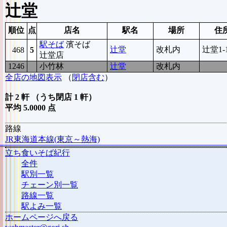
辻堂
順位
点
店名
駅名
場所
住
駅そば
濱そば
辻堂
改札内
辻堂1-1
468
5
辻堂店
1246
5
小竹林
辻堂
改札内
全店の地図表示
（
閉店含む
）
計 2 軒 （うち閉店 1 軒）
平均 5.0000 点
路線
JR東海道本線(東京～熱海)
立ち食いそば紀行
全件
駅別一覧
チェーン別一覧
路線一覧
駅よみ一覧
ホームページへ戻る