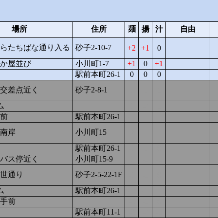
場所
住所
麺
揚
汁
自由
らたちばな通り入る
砂子2-10-7
2
1
0
か屋並び
小川町1-7
1
0
1
駅前本町26-1
0
0
0
交差点近く
砂子2-8-1
1
1
1
ム
1
-2
1
前
駅前本町26-1
-1
1
0
南岸
小川町15
0
0
0
駅前本町26-1
-1
1
0
バス停近く
小川町15-9
1
-1
-1
世通り
砂子2-5-22-1F
-1
-1
0
ム
駅前本町26-1
-1
-1
0
手前
-2
-1
0
駅前本町11-1
-2
-2
-1