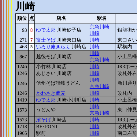
川崎
順位
点
店名
駅名
京急川崎
ゆで太郎
川崎砂子店
銀龍街か
93
8
川崎
271
7
富士そば
川崎東口店
川崎
東口さい
468
5
いろり庵きらく
川崎店
川崎
駅構内
川崎
越後そば 川崎店
小土呂橋
867
8
京急川崎
1246
5
小竹林 川崎店
川崎
JR3ホー
1246
5
あじさい 川崎店
川崎
改札外右
川崎
信州そば讃岐うどん
新川通り
1246
5
京急川崎
1246
5
かわさき蕎麦
川崎
改札内
1419
4
ゆで太郎
川崎小川町店
川崎
小土呂橋
川崎
うどんや
東口仲見
1573
3
京急川崎
1573
3
濱そば
川崎店
川崎
JR3ホー
1718
2
BE･PONT
川崎
改札外右
1965
0
駅前
川崎
南口左前