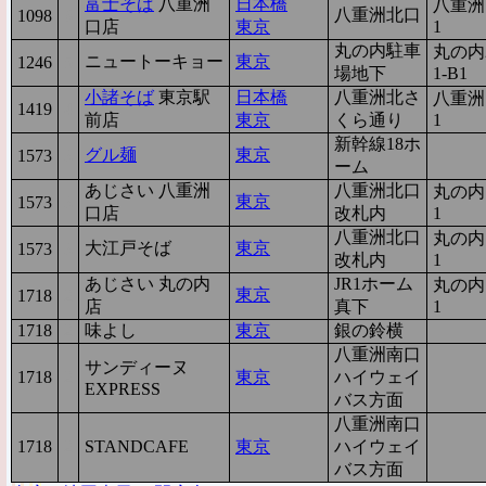
富士そば
八重洲
日本橋
八重洲1
八重洲北口
1098
6
口店
東京
1
丸の内駐車
丸の内2
ニュートーキョー
東京
1246
5
場地下
1-B1
小諸そば
東京駅
日本橋
八重洲北さ
八重洲1
1419
4
前店
東京
くら通り
1
新幹線18ホ
グル麺
東京
1573
3
ーム
あじさい 八重洲
八重洲北口
丸の内1
東京
1573
3
口店
改札内
1
八重洲北口
丸の内1
大江戸そば
東京
1573
3
改札内
1
あじさい 丸の内
JR1ホーム
丸の内1
東京
1718
2
店
真下
1
1718
2
味よし
東京
銀の鈴横
八重洲南口
サンディーヌ
1718
2
東京
ハイウェイ
EXPRESS
バス方面
八重洲南口
1718
2
STANDCAFE
東京
ハイウェイ
バス方面