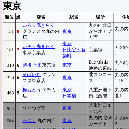
東京
順位
点
店名
駅名
場所
住
いろり庵きらく
丸の内北口
丸の内1
151
8
グランスタ丸の内
東京
からオアゾ
1
店
方面
東京
いろり庵きらく
丸の内1
181
7
日比谷・有
京葉線
東京京葉店
1
楽町
B1北自由
丸の内1
越後そば
東京店
東京
310
6
通路の東端
1
そばいち
グラン
北コンコー
丸の内1
東京
326
6
スタ東京店
ス
1-1F
梅もと
ヤエチカ
東京
八重洲地下
丸の内2
468
5
店
日本橋
街北西隅
北1
八重洲口１
ひとつぎ亭
東京
964
7
Ｆ北方
丸の内北側
丸の内1
一ぷく
丸の内店
東京
964
7
ガード下
2