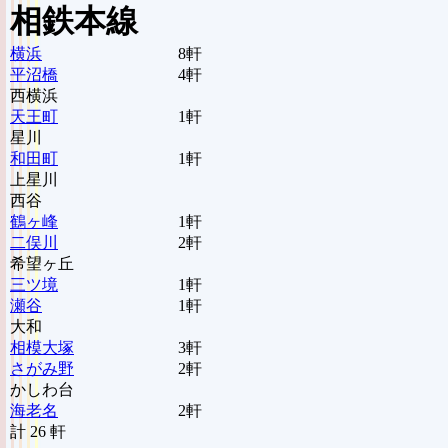
相鉄本線
横浜
8軒
平沼橋
4軒
西横浜
天王町
1軒
星川
和田町
1軒
上星川
西谷
鶴ヶ峰
1軒
二俣川
2軒
希望ヶ丘
三ツ境
1軒
瀬谷
1軒
大和
相模大塚
3軒
さがみ野
2軒
かしわ台
海老名
2軒
計 26 軒