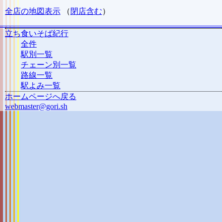
全店の地図表示
（
閉店含む
）
立ち食いそば紀行
全件
駅別一覧
チェーン別一覧
路線一覧
駅よみ一覧
ホームページへ戻る
webmaster@gori.sh