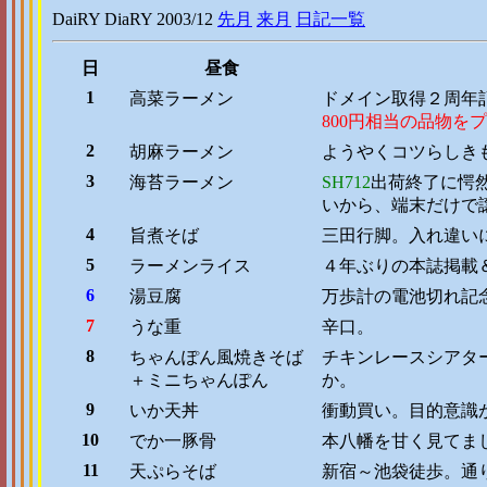
DaiRY DiaRY 2003/12
先月
来月
日記一覧
日
昼食
1
高菜ラーメン
ドメイン取得２周年
800円相当の品物を
2
胡麻ラーメン
ようやくコツらしき
3
海苔ラーメン
SH712
出荷終了に愕然
いから、端末だけで
4
旨煮そば
三田行脚。入れ違い
5
ラーメンライス
４年ぶりの本誌掲載
6
湯豆腐
万歩計の電池切れ記
7
うな重
辛口。
8
ちゃんぽん風焼きそば
チキンレースシアタ
＋ミニちゃんぽん
か。
9
いか天丼
衝動買い。目的意識
10
でか一豚骨
本八幡を甘く見てま
11
天ぷらそば
新宿～池袋徒歩。通