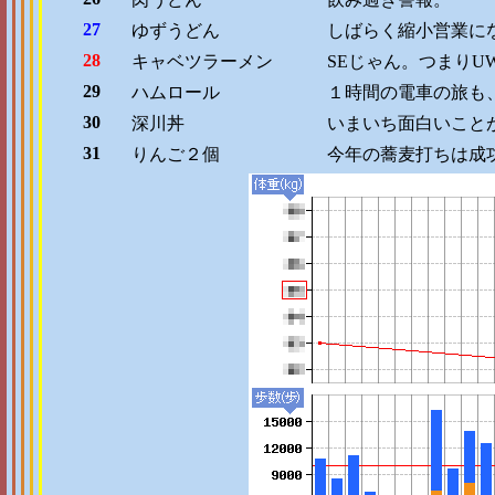
27
ゆずうどん
しばらく縮小営業に
28
キャベツラーメン
SEじゃん。つまりU
29
ハムロール
１時間の電車の旅も
30
深川丼
いまいち面白いこと
31
りんご２個
今年の蕎麦打ちは成