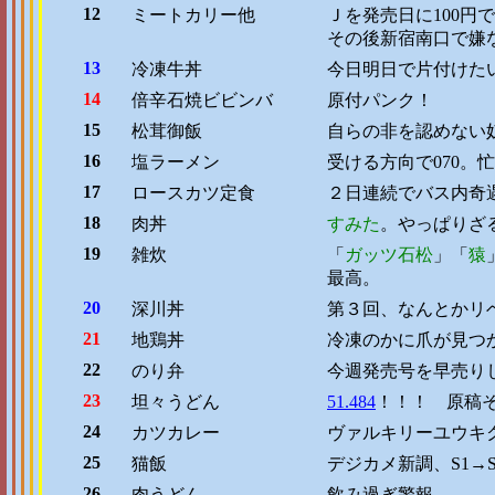
12
ミートカリー他
Ｊを発売日に100円
その後新宿南口で嫌
13
冷凍牛丼
今日明日で片付けた
14
倍辛石焼ビビンバ
原付パンク！
15
松茸御飯
自らの非を認めない
16
塩ラーメン
受ける方向で070。
17
ロースカツ定食
２日連続でバス内奇
18
肉丼
すみた
。やっぱりざ
19
雑炊
「
ガッツ石松
」「
猿
最高。
20
深川丼
第３回、なんとかリ
21
地鶏丼
冷凍のかに爪が見つ
22
のり弁
今週発売号を早売り
23
坦々うどん
51.484
！！！ 原稿
24
カツカレー
ヴァルキリーユウキ
25
猫飯
デジカメ新調、S1→
26
肉うどん
飲み過ぎ警報。