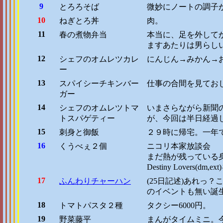
9
とろろそば
微妙にノートの調子
10
ねぎとろ丼
肉。
11
春の煮物弁当
本当に、足を外して
ますあたりは男らし
12
シェフのオムレツカレ
にんじん→みかん→
ー
13
スパイシーチキンバー
仕事の合間を見ておじや
ガー
14
シェフのオムレツトマ
いまさらながら新聞
トスパゲティー
が、今回は半日経過
15
刺身と御飯
２９時に帰宅。一年
16
くうべぇ２個
ニコリ本家放談会
まだ熱が残っている
Destiny Lovers(
17
ふんわりチャーハン
(25日記述)あれっ
のイベントも無い誕
18
トマトパスタ２種
タクシー6000円。
19
野菜藤平
まんがタイムミニ。