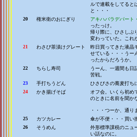
ルで連載をしてると
と・・・
20
権米衛のおにぎり
アキハバラデパート
ったっけ。
帰り際に、ひさしぶ
変わっていた。これ
21
わさび茶漬けグレート
昨日買ってきた液晶
せている・・・うー
ったからだろうか。
22
ちらし寿司
うーん、一週間も日
苦戦。
23
手打ちうどん
ひさびさの蕎麦打ち
24
かき揚げそば
オフ会。いくら初め
のときに名前を聞か
・・・つーか、通り
25
カツカレー
傘が不便・・・買い
26
そうめん
外形標準課税のニュ
い話なのに。