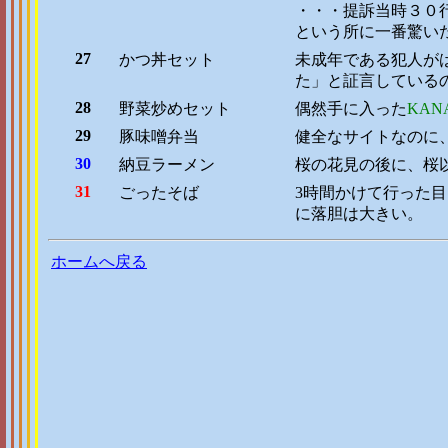
・・・提訴当時３０
という所に一番驚い
27
かつ丼セット
未成年である犯人が
た」と証言している
28
野菜炒めセット
偶然手に入った
KANA
29
豚味噌弁当
健全なサイトなのに
30
納豆ラーメン
桜の花見の後に、桜
31
ごったそば
3時間かけて行った
に落胆は大きい。
ホームへ戻る