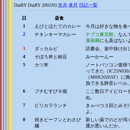
DaiRY DiaRY 2002/03
先月
来月
日記一覧
日
昼食
1
えびとほたてのカレー
今月は好きな物を食
2
チキンキーマカレー
テプコ東京館
、なん
屋画廊
にも及ばない
3
ダッカルビ
読書会。途中抜け出
4
そぼろ丼と納豆
みーかーんー
5
カツ丼
ノートパソコン復帰で
ってきた（IC25N
（MHR2020AT
負できる静音レベル
6
プチむすび９個
ここ数日アイピロー
ぬ。
7
ピリカラランチ
きゃべつ３回とみそ
よ。
8
焼きビーフンとわさび
新しい薬でのどが渇
麺
運が悪いんだか。