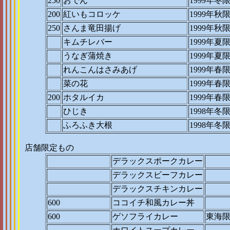
250
おでん
1999年冬
200
紅いもコロッケ
1999年秋
250
さんま竜田揚げ
1999年秋
キムチレバー
1999年夏
うなぎ蒲焼き
1999年夏
れんこんはさみあげ
1999年春
菜の花
1999年春
200
ホタルイカ
1999年春
ひじき
1998年冬
ふろふき大根
1998年冬
店舗限定もの
デラックスポークカレー
デラックスビーフカレー
デラックスチキンカレー
600
ココイチ和風カレー丼
600
ゲソフライカレー
東海