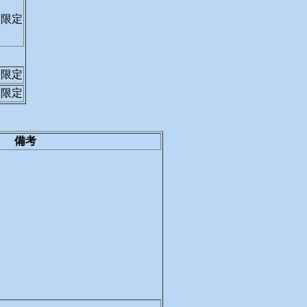
道限定
イ限定
イ限定
備考