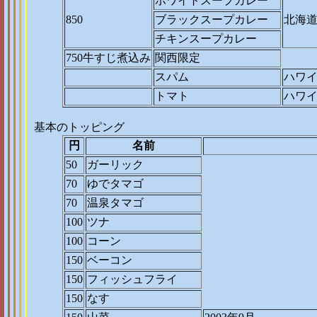
ホワイトスープカレー
850
ブラックスープカレー
北海
チキンスープカレー
750牛すじ煮込み
関西限定
スパム
ハワ
トマト
ハワ
基本のトッピング
円
名前
50
ガーリック
70
ゆでタマゴ
70
温泉タマゴ
100
ツナ
100
コーン
150
ベーコン
150
フィッシュフライ
150
なす