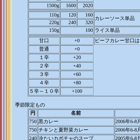
1500g
1600
2020
110g
120
160
カレーソース単品
220g
240
320
150g
100
ライス単品
甘口
+0
ビーフカレー甘口は
普通
+0
１辛
+20
２辛
+40
３辛
+60
４辛
+80
５辛～１０辛
+100
季節限定もの
円
名前
750
黒カレー
2006年6-8
750
チキンと夏野菜カレー
2006年6-8
240
冷たいカボチャのスープ
2005年6-8