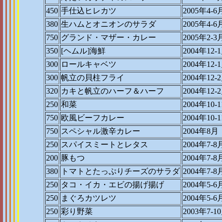
450
手仕込ヒレカツ
2005年4-6
380
生ハムとオニオンのサラダ
2005年4-6
750
グランド・マザー・カレー
2005年2-3
350
[ヘムル]海鮮
2004年12-
300
ロールキャベツ
2004年12-
300
帆立の貝柱フライ
2004年12-
320
カキと帆立のハーフ＆ハーフ
2004年12-
250
和菜
2004年10-
750
欧風ビーフカレー
2004年10-
750
スペシャル激辛カレー
2004年8月
250
スパイスミートとレタス
2004年7-8
200
豚もつ
2004年7-8
380
トマトとたっぷりチーズのサラダ
2004年7-8
250
タコ・イカ・エビの揚げ揚げ
2004年5-6
250
まぐろカツレツ
2004年5-6
250
彩り野菜
2003年7-1