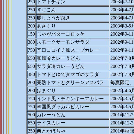
250
トマトチキン
2003年7-1
250
すじこん
2003年4-7
250
豚しょうが焼き
2003年4-7
200
あさぐり
2003年3-5
150
じゃがバターコロッケ
2002年9-1
380
スモークサーモンサラダ
2002年9-1
750
辛口ココイチ風スープカレー
2002年9-1
650
和風冷カレーうどん
2002年7-8
650
サラダ冷カレーうどん
2002年7-8
380
トマトとゆでタマゴのサラダ
2002年7-8
200
完熟トマトとグリーンアスパラ
毎夏限定、
200
はまぐり
2002年4-
750
インド風・チキンキーマカレー
2002年3-5
750
韓国風ダッカルビカレー
2002年3-5
500
カレーうどん
2001年1
650
ライスカレー
2001年1
250
栗とかぼちゃ
2001年秋