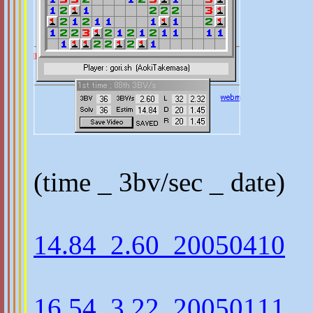
(time _ 3bv/sec _ date)
14.84_2.60_20050410
16.54_3.22_20050111