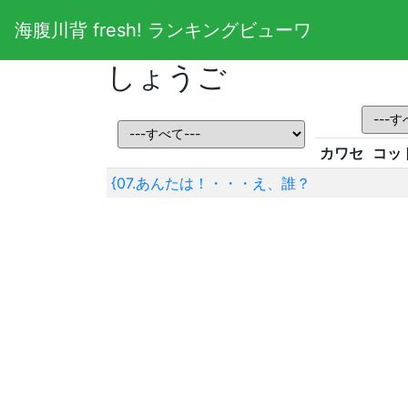
海腹川背 fresh! ランキングビューワ
しょうご
カワセ
コッ
{07.あんたは！・・・え、誰？